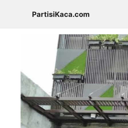
Skip
to
PartisiKaca.com
content