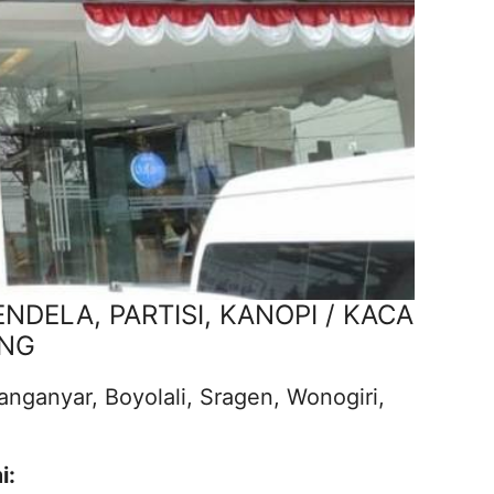
ELA, PARTISI, KANOPI / KACA
ING
ganyar, Boyolali, Sragen, Wonogiri,
i: