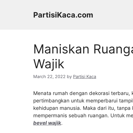
Skip
to
PartisiKaca.com
content
Maniskan Ruang
Wajik
March 22, 2022
by
Partisi Kaca
Menata rumah dengan dekorasi terbaru, 
pertimbangkan untuk memperbarui tampil
kehidupan manusia. Maka dari itu, tanpa 
mempermanis sebuah ruangan. Untuk me
bevel wajik
.