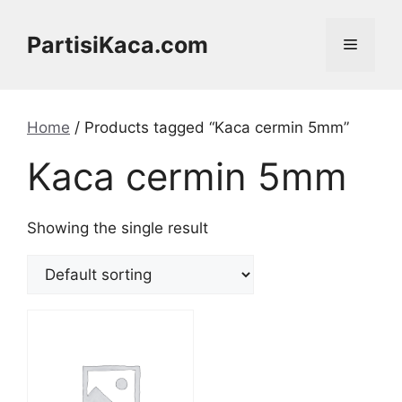
Skip
to
PartisiKaca.com
Menu
content
Home
/ Products tagged “Kaca cermin 5mm”
Kaca cermin 5mm
Showing the single result