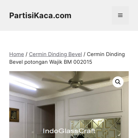
Skip
to
PartisiKaca.com
Menu
content
Home
/
Cermin Dinding Bevel
/ Cermin Dinding
Bevel potongan Wajik BM 002015