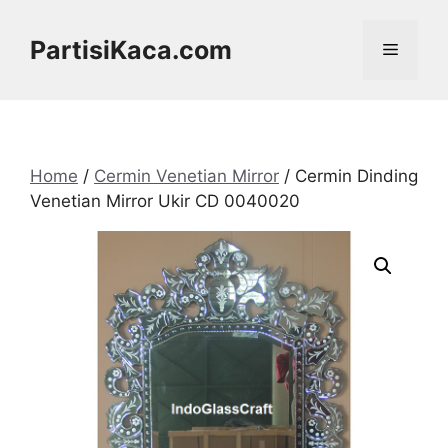
Skip
to
PartisiKaca.com
Menu
content
Home
/
Cermin Venetian Mirror
/ Cermin Dinding
Venetian Mirror Ukir CD 0040020