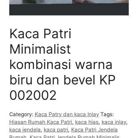
Kaca Patri
Minimalist
kombinasi warna
biru dan bevel KP
002002
Category:
Kaca Patry dan kaca Inlay
Tags:
Hiasan Rumah Kaca Patri
,
kaca hias
,
kaca inlay
,
kaca jendela
,
kaca patri
,
Kaca Patri Jendela
Rumah
,
Kaca Patri Jendela Rumah Minimalis
,