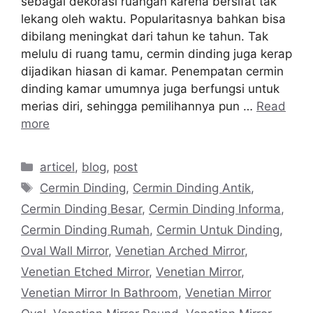
sebagai dekorasi ruangan karena bersifat tak
lekang oleh waktu. Popularitasnya bahkan bisa
dibilang meningkat dari tahun ke tahun. Tak
melulu di ruang tamu, cermin dinding juga kerap
dijadikan hiasan di kamar. Penempatan cermin
dinding kamar umumnya juga berfungsi untuk
merias diri, sehingga pemilihannya pun …
Read
more
Categories
articel
,
blog
,
post
Tags
Cermin Dinding
,
Cermin Dinding Antik
,
Cermin Dinding Besar
,
Cermin Dinding Informa
,
Cermin Dinding Rumah
,
Cermin Untuk Dinding
,
Oval Wall Mirror
,
Venetian Arched Mirror
,
Venetian Etched Mirror
,
Venetian Mirror
,
Venetian Mirror In Bathroom
,
Venetian Mirror