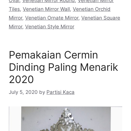
Oval
,
Venetian Mirror Round
,
Venetian Mirror
Tiles
,
Venetian Mirror Wall
,
Venetian Orchid
Mirror
,
Venetian Ornate Mirror
,
Venetian Square
Mirror
,
Venetian Style Mirror
Pemakaian Cermin
Dinding Paling Menarik
2020
July 5, 2020
by
Partisi Kaca