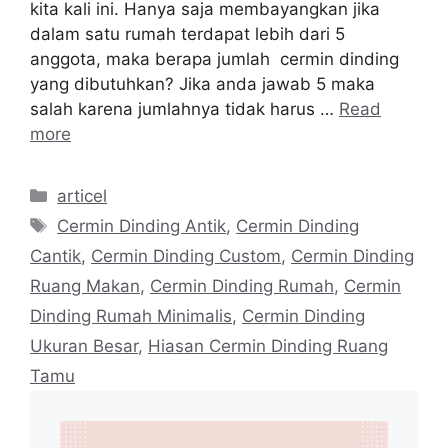
kita kali ini. Hanya saja membayangkan jika
dalam satu rumah terdapat lebih dari 5
anggota, maka berapa jumlah cermin dinding
yang dibutuhkan? Jika anda jawab 5 maka
salah karena jumlahnya tidak harus …
Read
more
Categories
articel
Tags
Cermin Dinding Antik
,
Cermin Dinding
Cantik
,
Cermin Dinding Custom
,
Cermin Dinding
Ruang Makan
,
Cermin Dinding Rumah
,
Cermin
Dinding Rumah Minimalis
,
Cermin Dinding
Ukuran Besar
,
Hiasan Cermin Dinding Ruang
Tamu