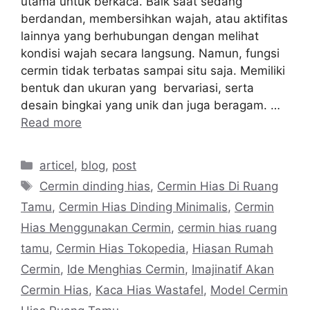
utama untuk berkaca. Baik saat sedang
berdandan, membersihkan wajah, atau aktifitas
lainnya yang berhubungan dengan melihat
kondisi wajah secara langsung. Namun, fungsi
cermin tidak terbatas sampai situ saja. Memiliki
bentuk dan ukuran yang bervariasi, serta
desain bingkai yang unik dan juga beragam. …
Read more
Categories
articel
,
blog
,
post
Tags
Cermin dinding hias
,
Cermin Hias Di Ruang
Tamu
,
Cermin Hias Dinding Minimalis
,
Cermin
Hias Menggunakan Cermin
,
cermin hias ruang
tamu
,
Cermin Hias Tokopedia
,
Hiasan Rumah
Cermin
,
Ide Menghias Cermin
,
Imajinatif Akan
Cermin Hias
,
Kaca Hias Wastafel
,
Model Cermin