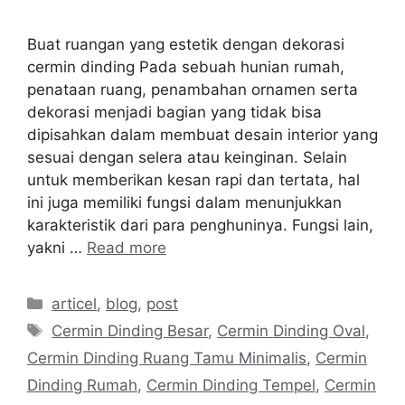
Buat ruangan yang estetik dengan dekorasi
cermin dinding Pada sebuah hunian rumah,
penataan ruang, penambahan ornamen serta
dekorasi menjadi bagian yang tidak bisa
dipisahkan dalam membuat desain interior yang
sesuai dengan selera atau keinginan. Selain
untuk memberikan kesan rapi dan tertata, hal
ini juga memiliki fungsi dalam menunjukkan
karakteristik dari para penghuninya. Fungsi lain,
yakni …
Read more
Categories
articel
,
blog
,
post
Tags
Cermin Dinding Besar
,
Cermin Dinding Oval
,
Cermin Dinding Ruang Tamu Minimalis
,
Cermin
Dinding Rumah
,
Cermin Dinding Tempel
,
Cermin