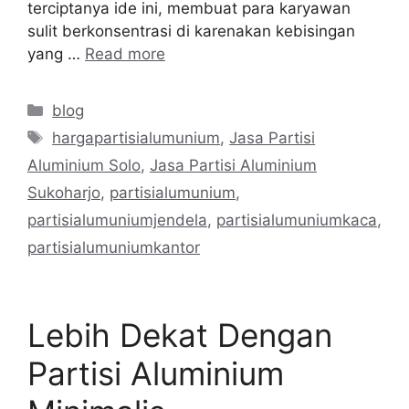
terciptanya ide ini, membuat para karyawan
sulit berkonsentrasi di karenakan kebisingan
yang …
Read more
Categories
blog
Tags
hargapartisialumunium
,
Jasa Partisi
Aluminium Solo
,
Jasa Partisi Aluminium
Sukoharjo
,
partisialumunium
,
partisialumuniumjendela
,
partisialumuniumkaca
,
partisialumuniumkantor
Lebih Dekat Dengan
Partisi Aluminium