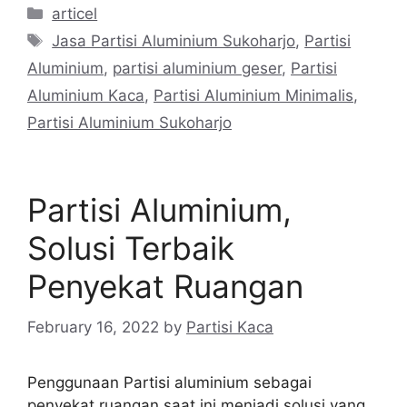
Categories
articel
Tags
Jasa Partisi Aluminium Sukoharjo
,
Partisi
Aluminium
,
partisi aluminium geser
,
Partisi
Aluminium Kaca
,
Partisi Aluminium Minimalis
,
Partisi Aluminium Sukoharjo
Partisi Aluminium,
Solusi Terbaik
Penyekat Ruangan
February 16, 2022
by
Partisi Kaca
Penggunaan Partisi aluminium sebagai
penyekat ruangan saat ini menjadi solusi yang