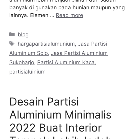
banyak di gunakan pada hunian maupun yang
lainnya. Elemen …
Read more
Categories
blog
Tags
hargapartisialumunium
,
Jasa Partisi
Aluminium Solo
,
Jasa Partisi Aluminium
Sukoharjo
,
Partisi Aluminium Kaca
,
partisialuinium
Desain Partisi
Aluminium Minimalis
2022 Buat Interior