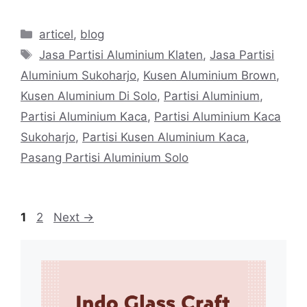
Categories
articel
,
blog
Tags
Jasa Partisi Aluminium Klaten
,
Jasa Partisi
Aluminium Sukoharjo
,
Kusen Aluminium Brown
,
Kusen Aluminium Di Solo
,
Partisi Aluminium
,
Partisi Aluminium Kaca
,
Partisi Aluminium Kaca
Sukoharjo
,
Partisi Kusen Aluminium Kaca
,
Pasang Partisi Aluminium Solo
Page
Page
1
2
Next
→