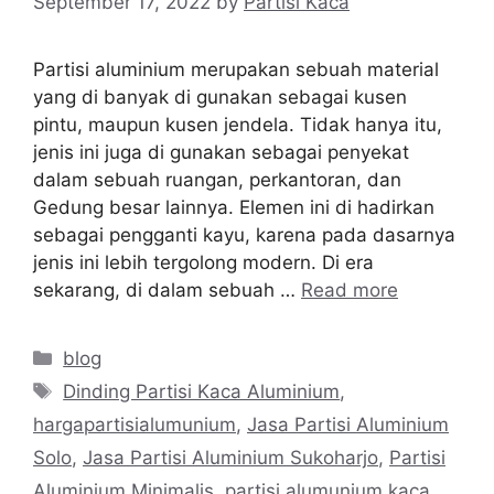
September 17, 2022
by
Partisi Kaca
Partisi aluminium merupakan sebuah material
yang di banyak di gunakan sebagai kusen
pintu, maupun kusen jendela. Tidak hanya itu,
jenis ini juga di gunakan sebagai penyekat
dalam sebuah ruangan, perkantoran, dan
Gedung besar lainnya. Elemen ini di hadirkan
sebagai pengganti kayu, karena pada dasarnya
jenis ini lebih tergolong modern. Di era
sekarang, di dalam sebuah …
Read more
Categories
blog
Tags
Dinding Partisi Kaca Aluminium
,
hargapartisialumunium
,
Jasa Partisi Aluminium
Solo
,
Jasa Partisi Aluminium Sukoharjo
,
Partisi
Aluminium Minimalis
,
partisi alumunium kaca