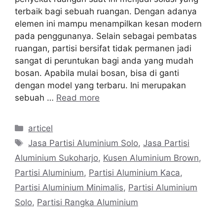
terbaik bagi sebuah ruangan. Dengan adanya
elemen ini mampu menampilkan kesan modern
pada penggunanya. Selain sebagai pembatas
ruangan, partisi bersifat tidak permanen jadi
sangat di peruntukan bagi anda yang mudah
bosan. Apabila mulai bosan, bisa di ganti
dengan model yang terbaru. Ini merupakan
sebuah …
Read more
Categories
articel
Tags
Jasa Partisi Aluminium Solo
,
Jasa Partisi
Aluminium Sukoharjo
,
Kusen Aluminium Brown
,
Partisi Aluminium
,
Partisi Aluminium Kaca
,
Partisi Aluminium Minimalis
,
Partisi Aluminium
Solo
,
Partisi Rangka Aluminium