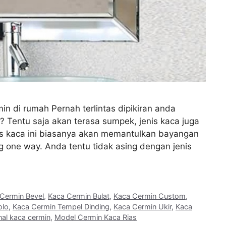
in di rumah Pernah terlintas dipikiran anda
? Tentu saja akan terasa sumpek, jenis kaca juga
is kaca ini biasanya akan memantulkan bayangan
g one way. Anda tentu tidak asing dengan jenis
Cermin Bevel
,
Kaca Cermin Bulat
,
Kaca Cermin Custom
,
olo
,
Kaca Cermin Tempel Dinding
,
Kaca Cermin Ukir
,
Kaca
al kaca cermin
,
Model Cermin Kaca Rias