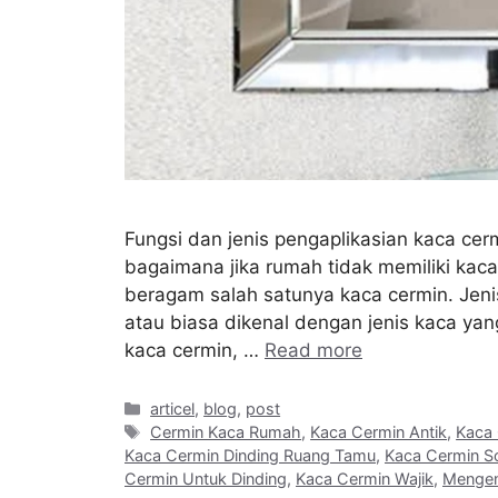
Fungsi dan jenis pengaplikasian kaca cerm
bagaimana jika rumah tidak memiliki kaca
beragam salah satunya kaca cermin. Jen
atau biasa dikenal dengan jenis kaca yan
kaca cermin, …
Read more
Categories
articel
,
blog
,
post
Tags
Cermin Kaca Rumah
,
Kaca Cermin Antik
,
Kaca 
Kaca Cermin Dinding Ruang Tamu
,
Kaca Cermin S
Cermin Untuk Dinding
,
Kaca Cermin Wajik
,
Mengen