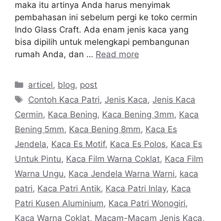
maka itu artinya Anda harus menyimak
pembahasan ini sebelum pergi ke toko cermin
Indo Glass Craft. Ada enam jenis kaca yang
bisa dipilih untuk melengkapi pembangunan
rumah Anda, dan …
Read more
Categories
articel
,
blog
,
post
Tags
Contoh Kaca Patri
,
Jenis Kaca
,
Jenis Kaca
Cermin
,
Kaca Bening
,
Kaca Bening 3mm
,
Kaca
Bening 5mm
,
Kaca Bening 8mm
,
Kaca Es
Jendela
,
Kaca Es Motif
,
Kaca Es Polos
,
Kaca Es
Untuk Pintu
,
Kaca Film Warna Coklat
,
Kaca Film
Warna Ungu
,
Kaca Jendela Warna Warni
,
kaca
patri
,
Kaca Patri Antik
,
Kaca Patri Inlay
,
Kaca
Patri Kusen Aluminium
,
Kaca Patri Wonogiri
,
Kaca Warna Coklat
,
Macam-Macam Jenis Kaca
,