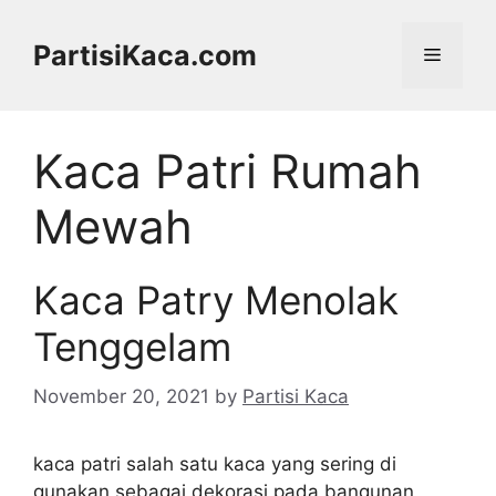
Skip
to
PartisiKaca.com
Menu
content
Kaca Patri Rumah
Mewah
Kaca Patry Menolak
Tenggelam
November 20, 2021
by
Partisi Kaca
kaca patri salah satu kaca yang sering di
gunakan sebagai dekorasi pada bangunan