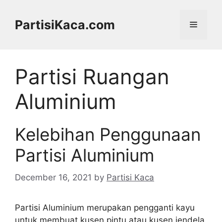
Skip
to
PartisiKaca.com
Menu
content
Partisi Ruangan
Aluminium
Kelebihan Penggunaan
Partisi Aluminium
December 16, 2021
by
Partisi Kaca
Partisi Aluminium merupakan pengganti kayu
untuk membuat kusen pintu atau kusen jendela,