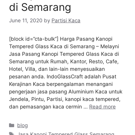
di Semarang
June 11, 2020
by
Partisi Kaca
[block id=”cta-bulk”] Harga Pasang Kanopi
Tempered Glass Kaca di Semarang – Melayni
Jasa Pasang Kanopi Tempered Glass Kaca di
Semarang untuk Rumah, Kantor, Resto, Cafe,
Hotel, Villa, dan lain-lain menyesuaikan
pesanan anda. IndoGlassCraft adalah Pusat
Kerajinan Kaca berpengalaman menangani
pengerjaan jasa pasang Aluminium Kaca untuk
Jendela, Pintu, Partisi, kanopi kaca tempered,
dan pemasangan kaca cermin …
Read more
Categories
blog
Tags
Jasa Kanopi Tempered Glass Semarang
,