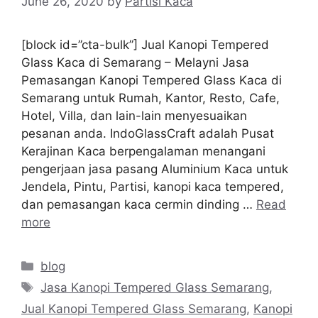
June 26, 2020
by
Partisi Kaca
[block id=”cta-bulk”] Jual Kanopi Tempered
Glass Kaca di Semarang – Melayni Jasa
Pemasangan Kanopi Tempered Glass Kaca di
Semarang untuk Rumah, Kantor, Resto, Cafe,
Hotel, Villa, dan lain-lain menyesuaikan
pesanan anda. IndoGlassCraft adalah Pusat
Kerajinan Kaca berpengalaman menangani
pengerjaan jasa pasang Aluminium Kaca untuk
Jendela, Pintu, Partisi, kanopi kaca tempered,
dan pemasangan kaca cermin dinding …
Read
more
Categories
blog
Tags
Jasa Kanopi Tempered Glass Semarang
,
Jual Kanopi Tempered Glass Semarang
,
Kanopi