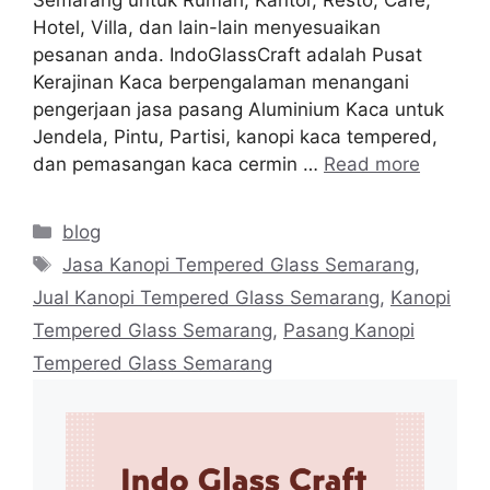
Semarang untuk Rumah, Kantor, Resto, Cafe,
Hotel, Villa, dan lain-lain menyesuaikan
pesanan anda. IndoGlassCraft adalah Pusat
Kerajinan Kaca berpengalaman menangani
pengerjaan jasa pasang Aluminium Kaca untuk
Jendela, Pintu, Partisi, kanopi kaca tempered,
dan pemasangan kaca cermin …
Read more
Categories
blog
Tags
Jasa Kanopi Tempered Glass Semarang
,
Jual Kanopi Tempered Glass Semarang
,
Kanopi
Tempered Glass Semarang
,
Pasang Kanopi
Tempered Glass Semarang