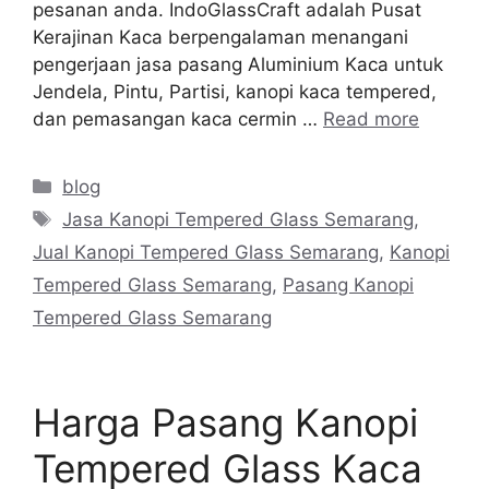
pesanan anda. IndoGlassCraft adalah Pusat
Kerajinan Kaca berpengalaman menangani
pengerjaan jasa pasang Aluminium Kaca untuk
Jendela, Pintu, Partisi, kanopi kaca tempered,
dan pemasangan kaca cermin …
Read more
Categories
blog
Tags
Jasa Kanopi Tempered Glass Semarang
,
Jual Kanopi Tempered Glass Semarang
,
Kanopi
Tempered Glass Semarang
,
Pasang Kanopi
Tempered Glass Semarang
Harga Pasang Kanopi
Tempered Glass Kaca