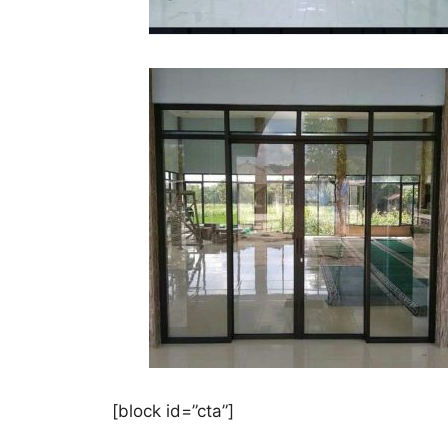
[block id=”cta”]