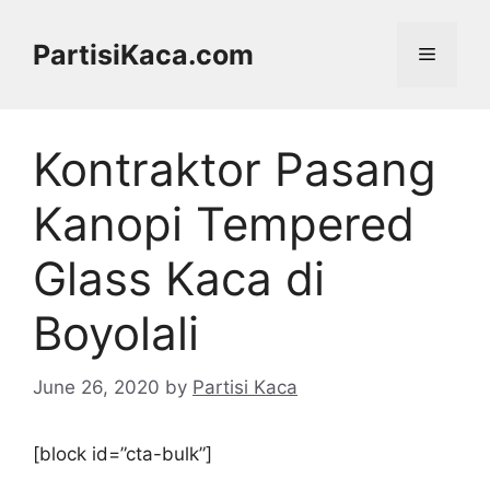
Skip
to
PartisiKaca.com
Menu
content
Kontraktor Pasang
Kanopi Tempered
Glass Kaca di
Boyolali
June 26, 2020
by
Partisi Kaca
[block id=”cta-bulk”]