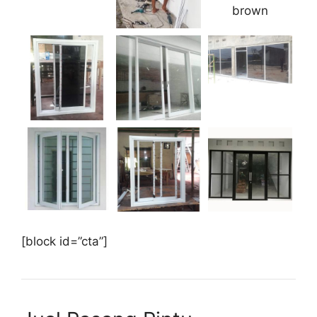
brown
[block id=”cta”]