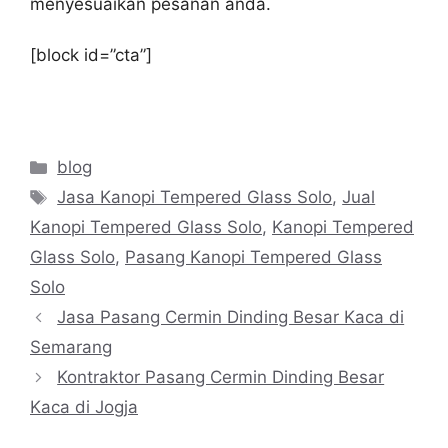
menyesuaikan pesanan anda.
[block id=”cta”]
Categories
blog
Tags
Jasa Kanopi Tempered Glass Solo
,
Jual
Kanopi Tempered Glass Solo
,
Kanopi Tempered
Glass Solo
,
Pasang Kanopi Tempered Glass
Solo
Jasa Pasang Cermin Dinding Besar Kaca di
Semarang
Kontraktor Pasang Cermin Dinding Besar
Kaca di Jogja