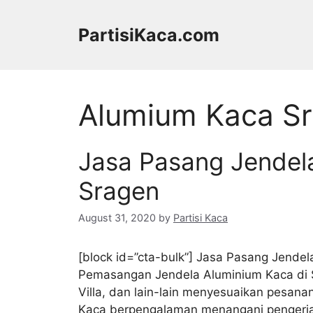
Skip
to
PartisiKaca.com
content
Alumium Kaca S
Jasa Pasang Jendel
Sragen
August 31, 2020
by
Partisi Kaca
[block id=”cta-bulk”] Jasa Pasang Jende
Pemasangan Jendela Aluminium Kaca di S
Villa, dan lain-lain menyesuaikan pesana
Kaca berpengalaman menangani pengerja