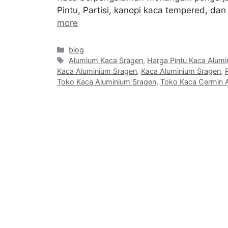
Pintu, Partisi, kanopi kaca tempered, d
more
Categories
blog
Tags
Alumium Kaca Sragen
,
Harga Pintu Kaca Alum
Kaca Aluminium Sragen
,
Kaca Aluminium Sragen
,
Toko Kaca Aluminium Sragen
,
Toko Kaca Cermin 