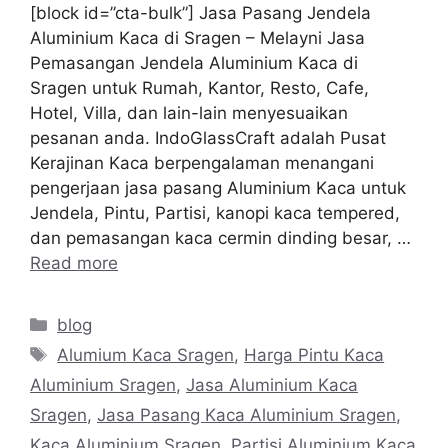
[block id=”cta-bulk”] Jasa Pasang Jendela
Aluminium Kaca di Sragen – Melayni Jasa
Pemasangan Jendela Aluminium Kaca di
Sragen untuk Rumah, Kantor, Resto, Cafe,
Hotel, Villa, dan lain-lain menyesuaikan
pesanan anda. IndoGlassCraft adalah Pusat
Kerajinan Kaca berpengalaman menangani
pengerjaan jasa pasang Aluminium Kaca untuk
Jendela, Pintu, Partisi, kanopi kaca tempered,
dan pemasangan kaca cermin dinding besar, …
Read more
Categories
blog
Tags
Alumium Kaca Sragen
,
Harga Pintu Kaca
Aluminium Sragen
,
Jasa Aluminium Kaca
Sragen
,
Jasa Pasang Kaca Aluminium Sragen
,
Kaca Aluminium Sragen
,
Partisi Aluminium Kaca