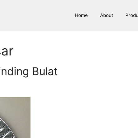
Home
About
Prod
sar
inding Bulat