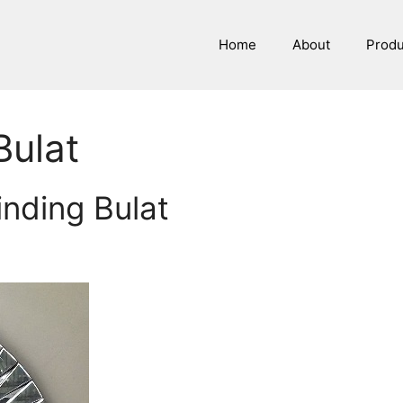
Home
About
Prod
ulat
inding Bulat