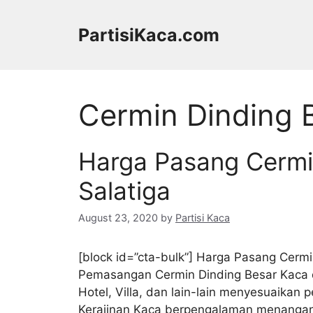
Skip
to
PartisiKaca.com
content
Cermin Dinding B
Harga Pasang Cermi
Salatiga
August 23, 2020
by
Partisi Kaca
[block id=”cta-bulk”] Harga Pasang Cermi
Pemasangan Cermin Dinding Besar Kaca di
Hotel, Villa, dan lain-lain menyesuaikan
Kerajinan Kaca berpengalaman menangani