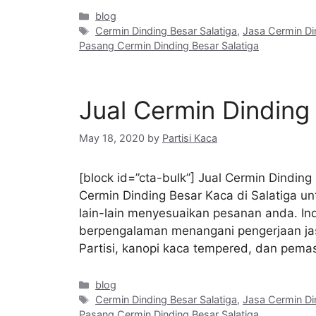
Categories
blog
Tags
Cermin Dinding Besar Salatiga
,
Jasa Cermin Di
Pasang Cermin Dinding Besar Salatiga
Jual Cermin Dinding
May 18, 2020
by
Partisi Kaca
[block id=”cta-bulk”] Jual Cermin Dindin
Cermin Dinding Besar Kaca di Salatiga unt
lain-lain menyesuaikan pesanan anda. In
berpengalaman menangani pengerjaan jas
Partisi, kanopi kaca tempered, dan pem
Categories
blog
Tags
Cermin Dinding Besar Salatiga
,
Jasa Cermin Di
Pasang Cermin Dinding Besar Salatiga