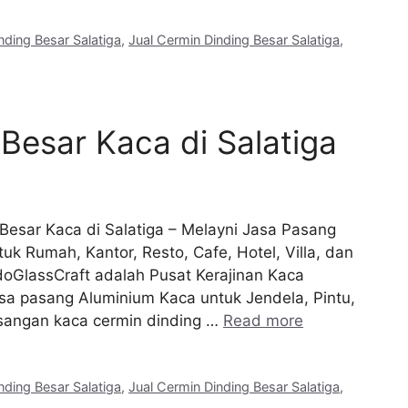
nding Besar Salatiga
,
Jual Cermin Dinding Besar Salatiga
,
 Besar Kaca di Salatiga
g Besar Kaca di Salatiga – Melayni Jasa Pasang
uk Rumah, Kantor, Resto, Cafe, Hotel, Villa, dan
doGlassCraft adalah Pusat Kerajinan Kaca
a pasang Aluminium Kaca untuk Jendela, Pintu,
asangan kaca cermin dinding …
Read more
nding Besar Salatiga
,
Jual Cermin Dinding Besar Salatiga
,