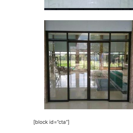
[block id=”cta”]