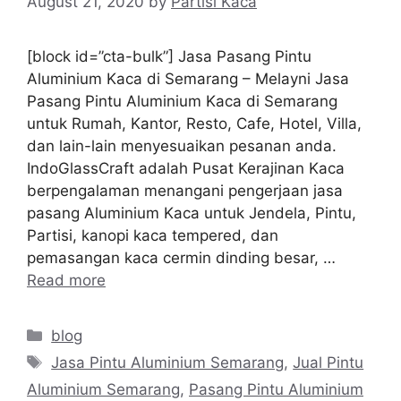
August 21, 2020
by
Partisi Kaca
[block id=”cta-bulk”] Jasa Pasang Pintu
Aluminium Kaca di Semarang – Melayni Jasa
Pasang Pintu Aluminium Kaca di Semarang
untuk Rumah, Kantor, Resto, Cafe, Hotel, Villa,
dan lain-lain menyesuaikan pesanan anda.
IndoGlassCraft adalah Pusat Kerajinan Kaca
berpengalaman menangani pengerjaan jasa
pasang Aluminium Kaca untuk Jendela, Pintu,
Partisi, kanopi kaca tempered, dan
pemasangan kaca cermin dinding besar, …
Read more
Categories
blog
Tags
Jasa Pintu Aluminium Semarang
,
Jual Pintu
Aluminium Semarang
,
Pasang Pintu Aluminium