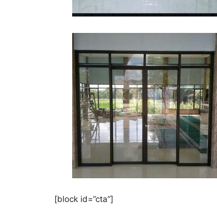
[block id=”cta”]