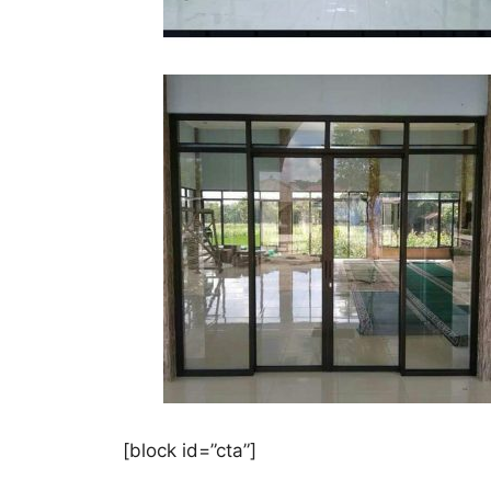
[block id=”cta”]